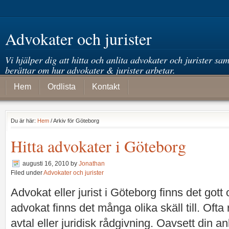
Advokater och jurister
Vi hjälper dig att hitta och anlita advokater och jurister sam
berättar om hur advokater & jurister arbetar.
Hem
Ordlista
Kontakt
Du är här:
Hem
/ Arkiv för Göteborg
Hitta advokater i Göteborg
augusti 16, 2010
by
Jonathan
Filed under
Advokater och jurister
Advokat eller jurist i Göteborg finns det got
advokat finns det många olika skäll till. Ofta 
avtal eller juridisk rådgivning. Oavsett din anl