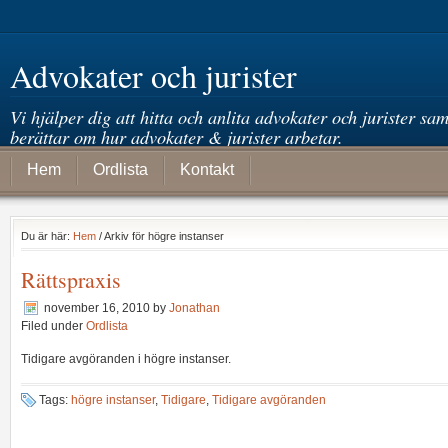
Advokater och jurister
Vi hjälper dig att hitta och anlita advokater och jurister sam
berättar om hur advokater & jurister arbetar.
Hem
Ordlista
Kontakt
Du är här:
Hem
/ Arkiv för högre instanser
Rättspraxis
november 16, 2010
by
Jonathan
Filed under
Ordlista
Tidigare avgöranden i högre instanser.
Tags:
högre instanser
,
Tidigare
,
Tidigare avgöranden