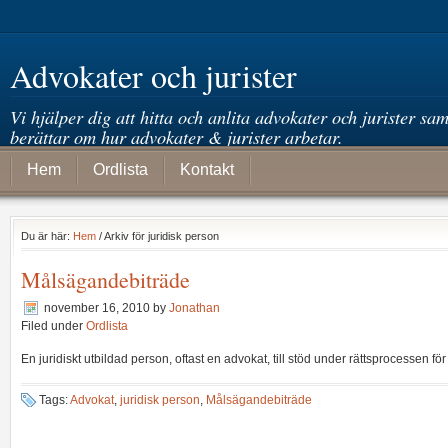
Advokater och jurister
Vi hjälper dig att hitta och anlita advokater och jurister sam
berättar om hur advokater & jurister arbetar.
Hem
Ordlista
Kontakt
Du är här:
Hem
/ Arkiv för juridisk person
Målsägandebiträde
november 16, 2010
by
Jonathan
Filed under
Ordlista
En juridiskt utbildad person, oftast en advokat, till stöd under rättsprocessen för 
Tags:
Advokat
,
juridisk person
,
Målsägandebiträde