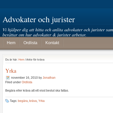
Advokater och jurister
Vi hjälper dig att hitta och anlita advokater och jurister sam
berättar om hur advokater & jurister arbetar.
Hem
Ordlista
Kontakt
Du är här:
Hem
/ Arkiv för kräva
Yrka
november 16, 2010
by
Jonathan
Filed under
Ordlista
Begära eller kräva att ett visst beslut ska fattas.
Tags:
begära
,
kräva
,
Yrka