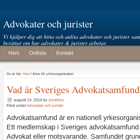
Advokater och jurister
Vi hjälper dig att hitta och anlita advokater och jurister sam
berättar om hur advokater & jurister arbetar.
Hem
Ordlista
Kontakt
Du är här:
Hem
/ Arkiv för yrkesorganisation
Vad är Sveriges Advokatsamfund
augusti 14, 2010
by
Jonathan
Filed under
Advokater och jurister
Advokatsamfund är en nationell yrkesorganisa
Ett medlemskap i Sveriges advokatsamfund kr
Advokat eller motsvarande. Samfundet grun