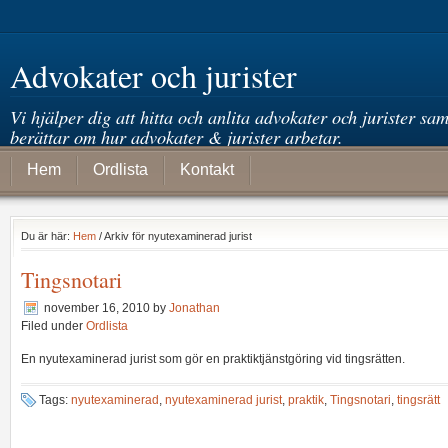
Advokater och jurister
Vi hjälper dig att hitta och anlita advokater och jurister sam
berättar om hur advokater & jurister arbetar.
Hem
Ordlista
Kontakt
Du är här:
Hem
/ Arkiv för nyutexaminerad jurist
Tingsnotari
november 16, 2010
by
Jonathan
Filed under
Ordlista
En nyutexaminerad jurist som gör en praktiktjänstgöring vid tingsrätten.
Tags:
nyutexaminerad
,
nyutexaminerad jurist
,
praktik
,
Tingsnotari
,
tingsrätt