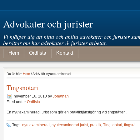
Advokater och jurister
Vi hjälper dig att hitta och anlita advokater och jurister sam
berättar om hur advokater & jurister arbetar.
Hem
Ordlista
Kontakt
Du är här:
Hem
/ Arkiv för nyutexaminerad
Tingsnotari
november 16, 2010
by
Jonathan
Filed under
Ordlista
En nyutexaminerad jurist som gör en praktiktjänstgöring vid tingsrätten.
Tags:
nyutexaminerad
,
nyutexaminerad jurist
,
praktik
,
Tingsnotari
,
tingsrätt